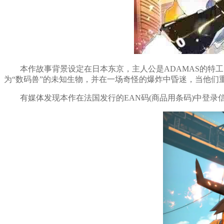
本作故事背景设定在日本东京，主人公是ADAMAS的特
为“数码兽”的未知生物，并在一场奇怪的爆炸中昏迷，当他们
有媒体发现本作在法国发行的EAN码(商品用条码)中登录信