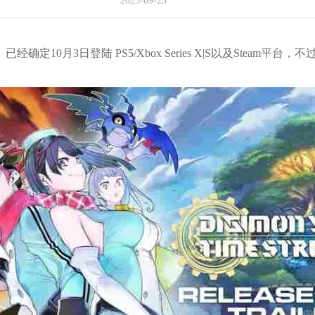
2025-09-25
0月3日登陆 PS5/Xbox Series X|S以及Steam平台