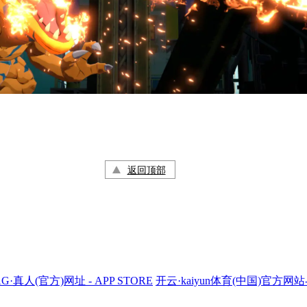
返回顶部
AG·真人(官方)网址 - APP STORE
开云·kaiyun体育(中国)官方网