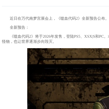
近日在‌万代南梦宫展会上，《噬血代码2》全新预告公布
全新预告：
《噬血代码2》将于2026年发售，登陆PS5、XSX|S
怪物，也让世界逐渐步向毁灭。