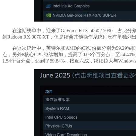
在这期榜单中，迎来了GeForce RTX 5060 / 5090，占比分
到Radeon RX 9070 XT，但是结合其他操作系统则没有单独列
在这次统计中，英特尔和AMD的CPU份额分别为59.29%和
点，另外8核心CPU继续增加，提高了0.03个百分点，至24.40%。
1.54个百分点，达到了59.84%，接近六成，继续拉大与Windows