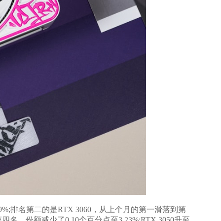
%;排名第二的是RTX 3060，从上个月的第一滑落到第
四名，份额减少了0.10个百分点至3.23%;RTX 3050升至