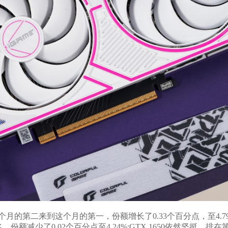
个月的第二来到这个月的第一，份额增长了0.33个百分点，至4.79
名，份额减少了0.02个百分点至4.24%;GTX 1650依然坚挺，排在第