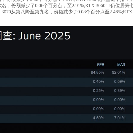
六名，份额减少了0.06个百分点，至2.91%;RTX 3060 Ti仍位居第
3070从第八降至第九名，份额减少了0.08个百分点至2.46%;RTX 