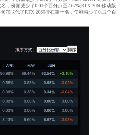
七名，份额减少了0.01个百分点至2.67%;RTX 3060移动版
4070取代了RTX 2060排在第十名，份额减少了0.12个百