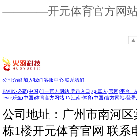
————开元体育官方网
公司介绍
加入我们
客服中心
联系我们
BWIN·必赢(中国)唯一官方网站-登录入口
ag·真人(官网)平台 - 
leyu·乐鱼(中国)体育官方网站
JN江南·体育(中国)官方网站-登
公司地址：广州市南河区
栋1楼开元体育官网 联系电话：