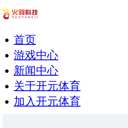
首页
游戏中心
新闻中心
关于开元体育
加入开元体育