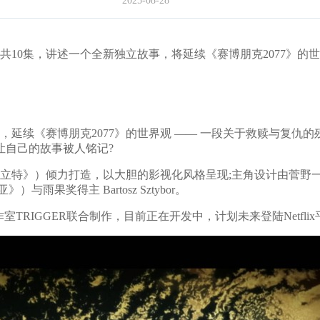
2025-08-28
10集，讲述一个全新独立故事，将延续《赛博朋克2077》的
，延续《赛博朋克2077》的世界观 —— 一段关于救赎与复
让自己的故事被人铭记?
.古立特》）倾力打造，以大胆的影视化风格呈现;主角设计由菅
果奖得主 Bartosz Sztybor。
作室TRIGGER联合制作，目前正在开发中，计划未来登陆Netfli