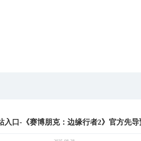
站入口-《赛博朋克：边缘行者2》官方先导