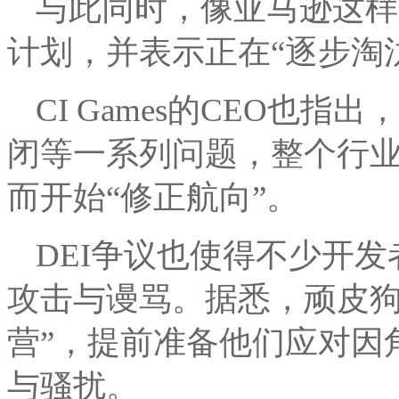
与此同时，像亚马逊这样
计划，并表示正在“逐步淘
CI Games的CEO也
闭等一系列问题，整个行
而开始“修正航向”。
DEI争议也使得不少开
攻击与谩骂。据悉，顽皮狗
营”，提前准备他们应对因
与骚扰。