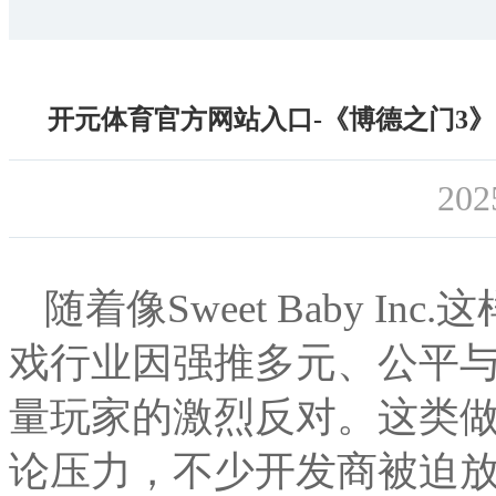
开元体育官方网站入口-《博德之门3》
202
随着像Sweet Baby 
戏行业因强推多元、公平与
量玩家的激烈反对。这类
论压力，不少开发商被迫