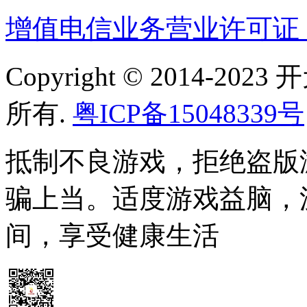
增值电信业务营业许可证：粤B
Copyright © 2014-
所有.
粤ICP备15048339号
抵制不良游戏，拒绝盗版
骗上当。适度游戏益脑，
间，享受健康生活