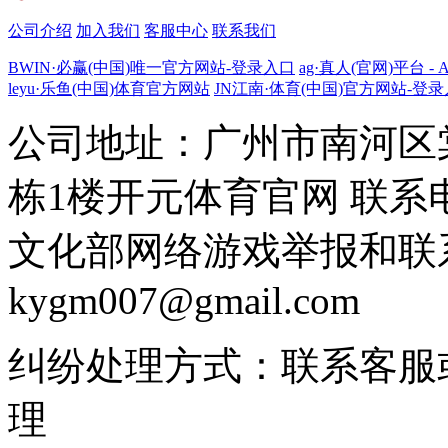
公司介绍
加入我们
客服中心
联系我们
BWIN·必赢(中国)唯一官方网站-登录入口
ag·真人(官网)平台 - 
leyu·乐鱼(中国)体育官方网站
JN江南·体育(中国)官方网站-登
公司地址：广州市南河区
栋1楼开元体育官网 联系电话：
文化部网络游戏举报和联
kygm007@gmail.com
纠纷处理方式：联系客服
理