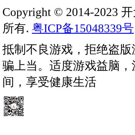
Copyright © 2014-
所有.
粤ICP备15048339号
抵制不良游戏，拒绝盗版
骗上当。适度游戏益脑，
间，享受健康生活